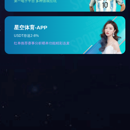
额定扬程：80～165mlc
九游·官方版web站入口-Jiuyou j9（中国）
总 机: 027-68867207
传 真: 027-68867461,68867462
邮 箱:
whcj@fv96.com
地 址: 中国湖北省武汉市青山区武东街九号
友情链接
中国船舶集团有限公司
在线留言