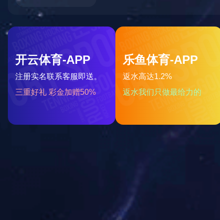
九游·官方版web站入口-Jiuyou j9（中国
九游·官方版web站入口-Jiuyou j9（中国） ( WMMP
集团有限公司的重要成员单位。公司始建于1958
装备建设的重要力量，也是国内领先的船海装备
查看详情>>