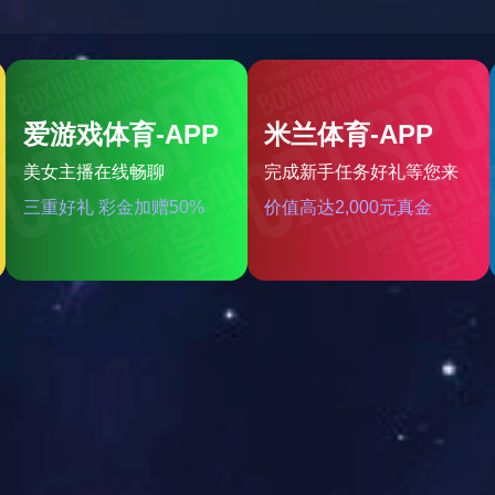
） ( WMMP )
 ) ,
是中国船舶
年，既是我国海军
制造企业。