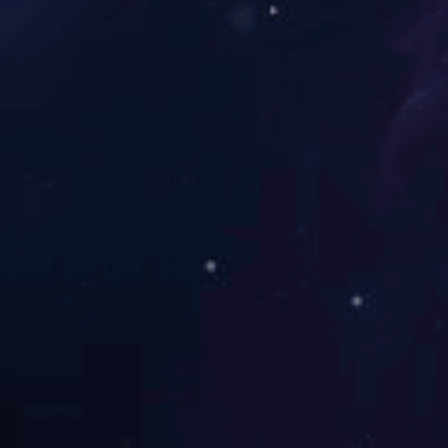
荣誉证书
相关资质