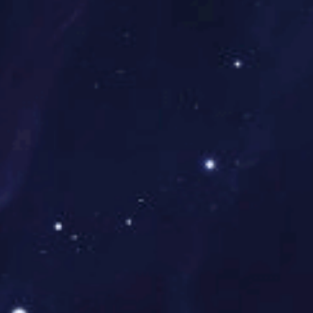
九游·官方版web站入口