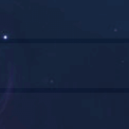
程
九游·官方版web站入口
发展历程
组织结构
企业简介