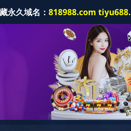
产品与服务
科研实力
党的建设