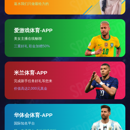
主体的近700人的技术研发团队，建有完善的技术创新体系和先进
的研发设计平台，先后通过国家认定企业技术中心、船舶工程机
电设备国家工程研究中心，获批建立博士后科研工作站，先后承
担了包括国家863项目、国家重大科研专项、国家重点新产品在内
的一大批国家级科研项目，主要产品研制始终保持与国际先进技
术发展同步，多项研制成果填补国内空白，达到国际先进水平。
公司牢固树立用户至上的服务理念，着力打造全球化的营销
和服务网络，建有完善的市场营销和售后服务体系，具备快捷高
效的市场和服务响应能力，竭诚为用户提供最优质的产品和服
务。公司通过综合运用产品健康状态检测、远程监控与诊断等智
能技术，建立并不断完善面向产品全生命周期的技术保障与服务
体系，并加快实现从产品供应商向服务商的转型发展。
作为重要的生产要素，公司拥有领先同行的管理优势，通过
不断加强制度建设，着力推进精细化管理，在企业各个方面建立
了完善的现代管理体系。企业坚持制度治企、文化强企战略，强