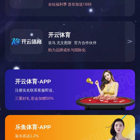
岛投资建设了大型现代化装备制造基地，现已成为国内主要的港
口装备制造企业。公司旗下的武汉铁锚焊材股份公司，为国内特
种焊材的主要生产厂家，经营规模和综合实力行业领先。公司致
力发展桥梁和大型钢结构功能部件，拥有国际一流的研发设计能
力和专业化的生产能力，研制生产的索鞍索夹、桥梁支座及减隔
震产品广泛应用于高铁、桥梁和建筑等领域。
公司生产实力雄厚，拥有一流的厂房设施和技术装备，具备
各类大型、异型、精密复杂零部件的系统加工能力和整机装备核
心制造与总装总试能力，并配有完善的科研试验设施和技术检测
设备，能够满足各种大型成套装备的研制生产要求。公司面向高
端装备发展，深入推进工业化与信息化融合，着力打造行业领先
的数字化车间，全面提升了企业智能制造能力和产品智能化水
平，成为首个跻身“中国智能制造十大科技进展”的九游·官方版
web站入口-Jiuyou j9（中国） 企业。
公司为国家认定高新技术企业，拥有以博士为核心、硕士为