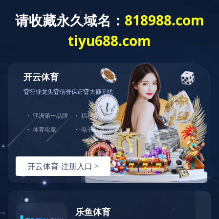
九游·官方版web站入口
产品与服务
当前位置
>
九游·官方版web站入口
>
产品与服务
>
产品简介
>
燃气轮机配套