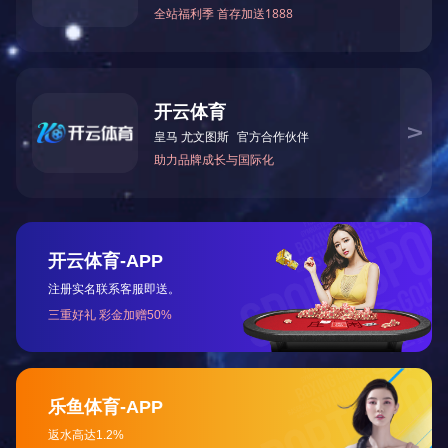
甲板水下作业系统