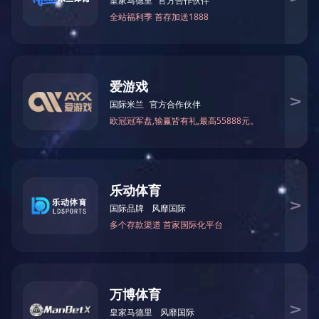
CCOC型海事起重机
EOC型海事起重机