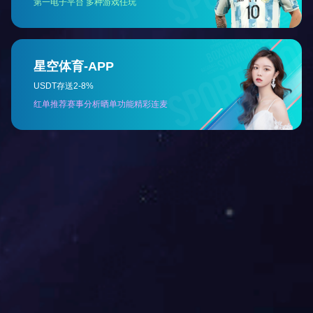
CWOC海事起重机
SOC型海事起重机