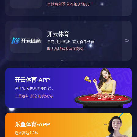
AOC型海事起重机