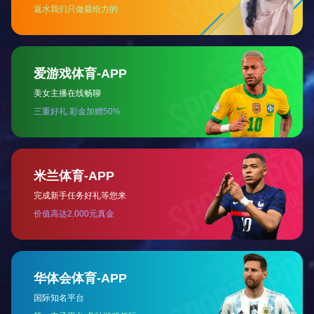
THC海事起重机