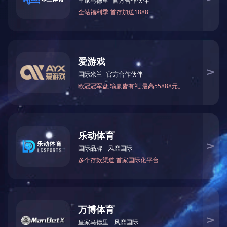
九游·官方版web站入口-Jiuyou j9（中国）
总 机: 027-68867207
传 真: 027-68867461,68867462
邮 箱:
whcj@fv96.com
地 址: 中国湖北省武汉市青山区武东街九号
友情链接
中国船舶集团有限公司
在线留言
Copyright © 2020
九游·官方版web站入口-Jiuyou j9（中国） 版权所有