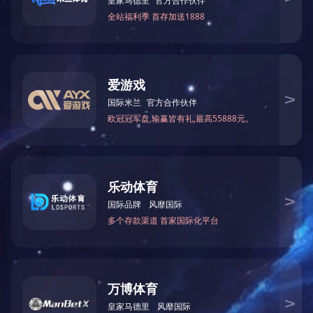
铁锚公司是我国最早进入药芯焊丝领域的企业之一，自1990
年从前苏联乌克兰巴顿研究所引进药芯焊丝生产线，到2003
年引进瑞典伊萨公司药芯焊丝生产线、2025年建设完成年产
能3.5万吨全自动药芯焊丝生产线，完成设备自动化升级。
九游·官方版web站入口-Jiuyou j9（中国）
总 机: 027-68867207
传 真: 027-68867461,68867462
邮 箱:
whcj@fv96.com
地 址: 中国湖北省武汉市青山区武东街九号
友情链接
中国船舶集团有限公司